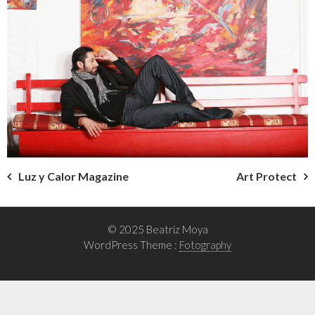
Navigation
Luz y Calor Magazine
Art Protect
de
l’article
© 2025 Beatriz Moya
WordPress Theme :
Fotography