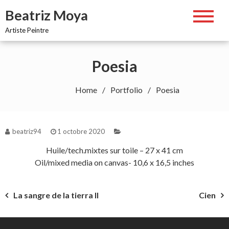
Skip
Beatriz Moya
to
content
Artiste Peintre
Poesia
Home
Portfolio
Poesia
beatriz94
1 octobre 2020
Huile/tech.mixtes sur toile – 27 x 41 cm
Oil/mixed media on canvas- 10,6 x 16,5 inches
Navigation
La sangre de la tierra II
Cien
de