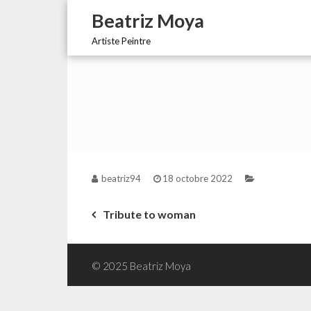
Skip
Beatriz Moya
to
content
Artiste Peintre
beatriz94
18 octobre 2022
Navigation
Tribute to woman
de
© 2025 Beatriz Moya
l’article